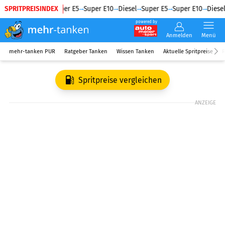
SPRITPREISINDEX
Diesel
Super E5
Super E10
Diesel
Super E5
Super E10
Diesel
powered by
Anmelden
Menü
mehr-tanken PUR
Ratgeber Tanken
Wissen Tanken
Aktuelle Spritpreise
R
Spritpreise vergleichen
ANZEIGE