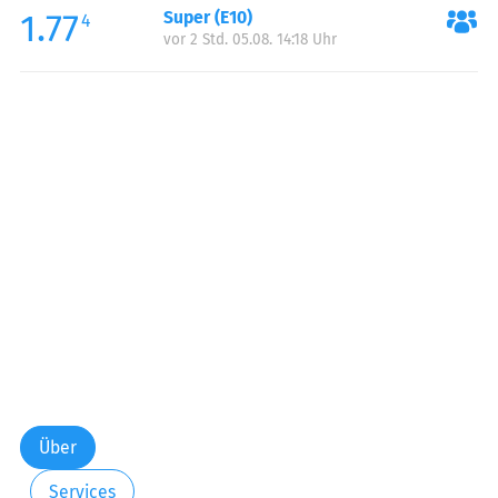
1.77
Super (E10)
Samstag:
00:00-24:00
4
vor 2 Std. 05.08. 14:18 Uhr
Sonntag:
00:00-24:00
Über
Services