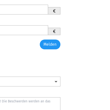
€
€
Melden