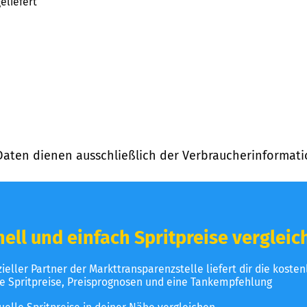
eliefert
Daten dienen ausschließlich der Verbraucherinformati
ell und einfach Spritpreise vergleic
izieller Partner der Markttransparenzstelle liefert dir die koste
le Spritpreise, Preisprognosen und eine Tankempfehlung