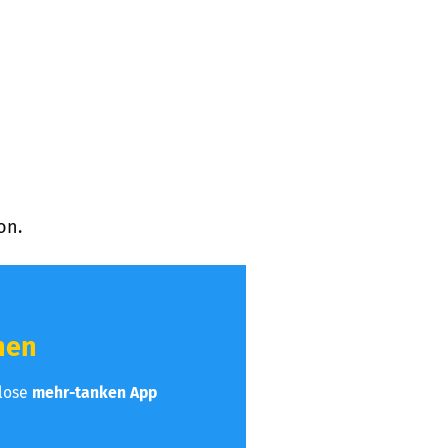
on.
hen
nlose
mehr-tanken App