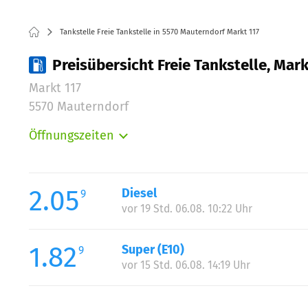
Tankstelle Freie Tankstelle in 5570 Mauterndorf Markt 117
Preisübersicht Freie Tankstelle, Mar
Markt 117
5570 Mauterndorf
Öffnungszeiten
Montag:
Dienstag:
Mittwoch:
2.05
Diesel
9
Donnerstag:
vor 19 Std. 06.08. 10:22 Uhr
Freitag:
Samstag:
1.82
Super (E10)
9
Sonntag:
vor 15 Std. 06.08. 14:19 Uhr