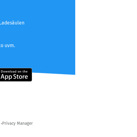
 Ladesäulen
to uvm.
Privacy Manager