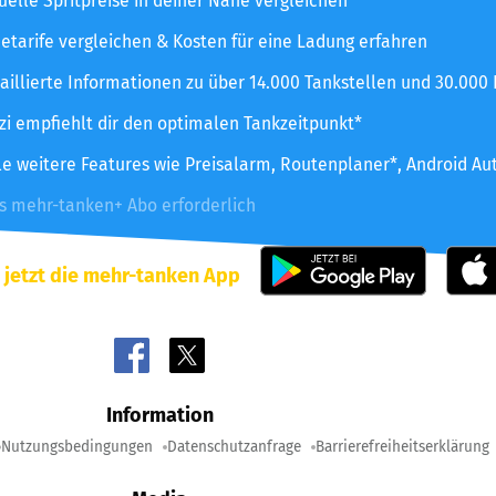
uelle Spritpreise in deiner Nähe vergleichen
etarife vergleichen & Kosten für eine Ladung erfahren
aillierte Informationen zu über 14.000 Tankstellen und 30.000
zzi empfiehlt dir den optimalen Tankzeitpunkt*
le weitere Features wie Preisalarm, Routenplaner*, Android Au
es mehr-tanken+ Abo erforderlich
 jetzt die mehr-tanken App
Information
Nutzungsbedingungen
Datenschutzanfrage
Barrierefreiheitserklärung