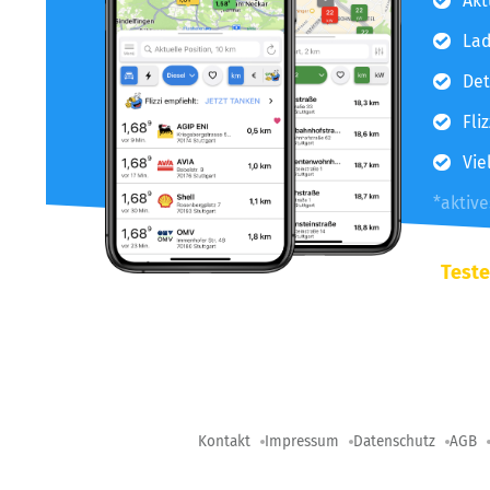
Akt
Lad
Det
Fli
Vie
*aktiv
Teste
Kontakt
Impressum
Datenschutz
AGB