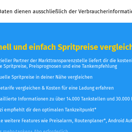
Daten dienen ausschließlich der Verbraucherinformati
ell und einfach Spritpreise vergleic
izieller Partner der Markttransparenzstelle liefert dir die koste
le Spritpreise, Preisprognosen und eine Tankempfehlung
uelle Spritpreise in deiner Nähe vergleichen
etarife vergleichen & Kosten für eine Ladung erfahren
aillierte Informationen zu über 14.000 Tankstellen und 30.000
zzi empfiehlt dir den optimalen Tankzeitpunkt*
le weitere Features wie Preisalarm, Routenplaner*, Android Au
es mehr-tanken+ Abo erforderlich