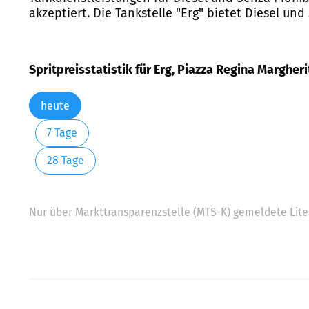
akzeptiert. Die Tankstelle "Erg" bietet Diesel und
Spritpreisstatistik für Erg, Piazza Regina Margheri
heute
7 Tage
28 Tage
Nur über Markttransparenzstelle (MTS-K) gemeldete Liter