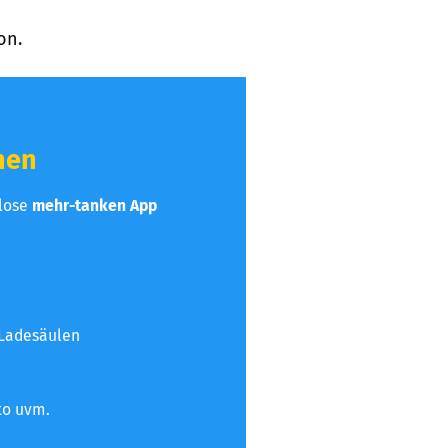
on.
hen
nlose
mehr-tanken App
 Ladesäulen
to uvm.