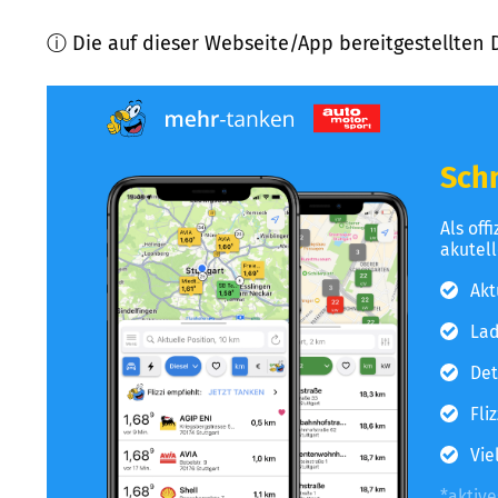
ⓘ Die auf dieser Webseite/App bereitgestellten 
Schn
Als off
akutel
Akt
Lad
Det
Fli
Vie
*aktiv