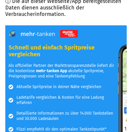
ⓘ Die auf dieser Webseite/App bereitgestellten
Daten dienen ausschließlich der
Verbraucherinformation.
Schnell und einfach Spritpreise
vergleichen
Als offizieller Partner der Markttransparenzstelle liefert dir
die kostenlose
mehr-tanken App
akutelle Spritpreise,
Preisprognosen und eine Tankempfehlung
Aktuelle Spritpreise in deiner Nähe vergleichen
Ladetarife vergleichen & Kosten für eine Ladung
erfahren
Detaillierte Informationen zu über 14.000 Tankstellen
und 30.000 Ladesäulen
Flizzi empfiehlt dir den optimalen Tankzeitpunkt*