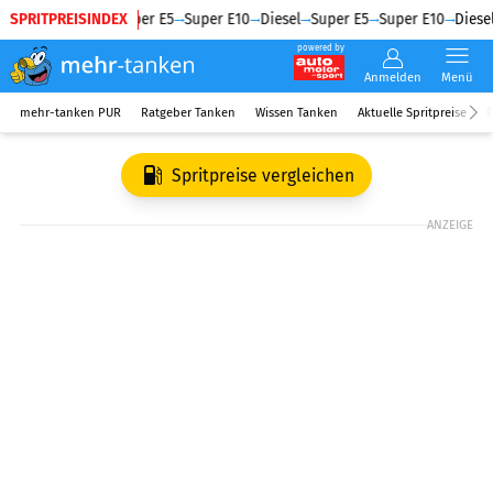
SPRITPREISINDEX
Diesel
Super E5
Super E10
Diesel
Super E5
Super E10
Diesel
powered by
Anmelden
Menü
mehr-tanken PUR
Ratgeber Tanken
Wissen Tanken
Aktuelle Spritpreise
R
Spritpreise vergleichen
ANZEIGE