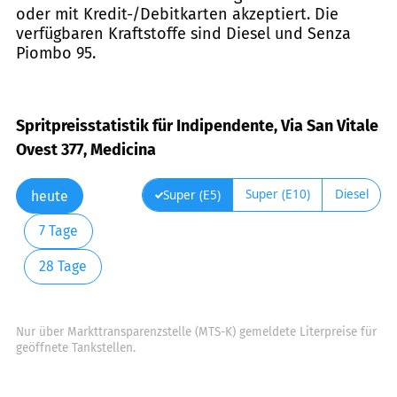
oder mit Kredit-/Debitkarten akzeptiert. Die
verfügbaren Kraftstoffe sind Diesel und Senza
Piombo 95.
Spritpreisstatistik für Indipendente, Via San Vitale
Ovest 377, Medicina
Super (E10)
Diesel
Super (E5)
heute
7 Tage
28 Tage
Nur über Markttransparenzstelle (MTS-K) gemeldete Literpreise für
geöffnete Tankstellen.