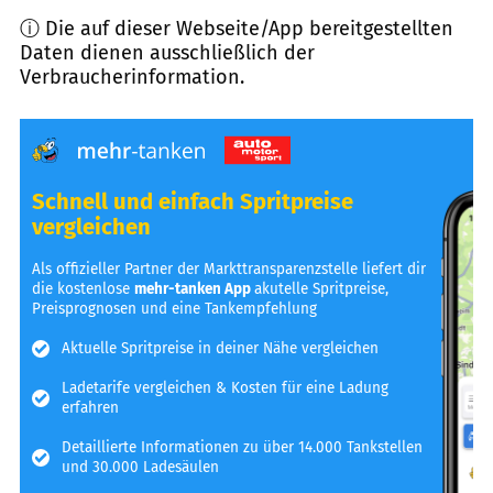
ⓘ Die auf dieser Webseite/App bereitgestellten
Daten dienen ausschließlich der
Verbraucherinformation.
Schnell und einfach Spritpreise
vergleichen
Als offizieller Partner der Markttransparenzstelle liefert dir
die kostenlose
mehr-tanken App
akutelle Spritpreise,
Preisprognosen und eine Tankempfehlung
Aktuelle Spritpreise in deiner Nähe vergleichen
Ladetarife vergleichen & Kosten für eine Ladung
erfahren
Detaillierte Informationen zu über 14.000 Tankstellen
und 30.000 Ladesäulen