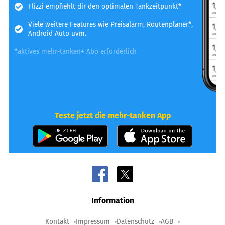
Flizzi empfiehlt dir den optimalen Tankzeitpunkt*
Viele weitere Features wie Preisalarm, Routenplaner*,
Android Auto uvm.
*aktives mehr-tanken+ Abo erforderlich
Teste jetzt die mehr-tanken App
Information
Kontakt
Impressum
Datenschutz
AGB