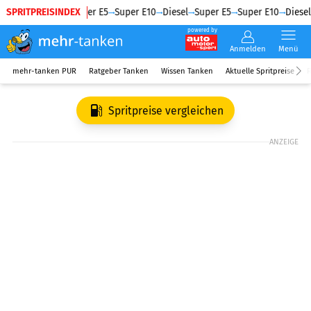
SPRITPREISINDEX
Diesel
Super E5
Super E10
Diesel
Super E5
Super E10
Diesel
powered by
Anmelden
Menü
mehr-tanken PUR
Ratgeber Tanken
Wissen Tanken
Aktuelle Spritpreise
R
Spritpreise vergleichen
ANZEIGE