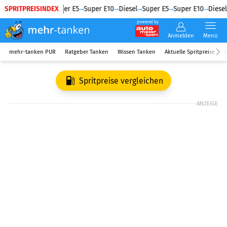
SPRITPREISINDEX
Diesel
Super E5
Super E10
Diesel
Super E5
Super E10
Diesel
powered by
Anmelden
Menü
mehr-tanken PUR
Ratgeber Tanken
Wissen Tanken
Aktuelle Spritpreise
R
Spritpreise vergleichen
ANZEIGE