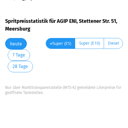
Spritpreisstatistik für AGIP ENI, Stettener Str. 51,
Meersburg
Super (E10)
Diesel
Super (E5)
heute
7 Tage
28 Tage
Nur über Markttransparenzstelle (MTS-K) gemeldete Literpreise für
geöffnete Tankstellen.