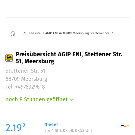
Tankstelle AGIP ENI in 88709 Meersburg Stettener Str. 51
Preisübersicht AGIP ENI, Stettener Str.
51, Meersburg
Stettener Str. 51
88709 Meersburg
Tel: +4975329618
noch 8 Stunden geöffnet
Montag:
05:00-23:00
Dienstag:
05:00-23:00
Mittwoch:
05:00-23:00
2.19
Diesel
9
vor 4 Std. 08.08. 07:53 Uhr
Donnerstag:
05:00-23:00