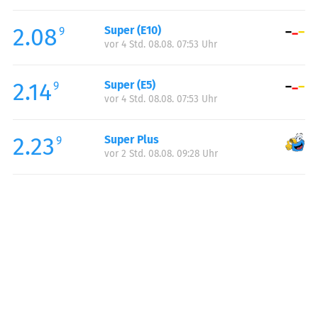
Freitag:
05:00-23:00
2.08
Super (E10)
Samstag:
06:00-23:00
9
vor 4 Std. 08.08. 07:53 Uhr
Sonntag:
07:00-23:00
Feiertag:
07:00-23:00
2.14
Super (E5)
9
vor 4 Std. 08.08. 07:53 Uhr
2.23
Super Plus
9
vor 2 Std. 08.08. 09:28 Uhr