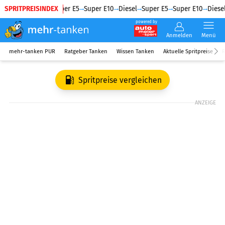
SPRITPREISINDEX
Diesel
Super E5
Super E10
Diesel
Super E5
Super E10
Diesel
powered by
Anmelden
Menü
mehr-tanken PUR
Ratgeber Tanken
Wissen Tanken
Aktuelle Spritpreise
R
Spritpreise vergleichen
ANZEIGE