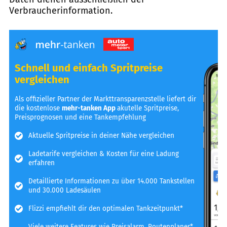
Verbraucherinformation.
Schnell und einfach Spritpreise
vergleichen
Als offizieller Partner der Markttransparenzstelle liefert dir
die kostenlose
mehr-tanken App
akutelle Spritpreise,
Preisprognosen und eine Tankempfehlung
Aktuelle Spritpreise in deiner Nähe vergleichen
Ladetarife vergleichen & Kosten für eine Ladung
erfahren
Detaillierte Informationen zu über 14.000 Tankstellen
und 30.000 Ladesäulen
Flizzi empfiehlt dir den optimalen Tankzeitpunkt*
Viele weitere Features wie Preisalarm, Routenplaner*,