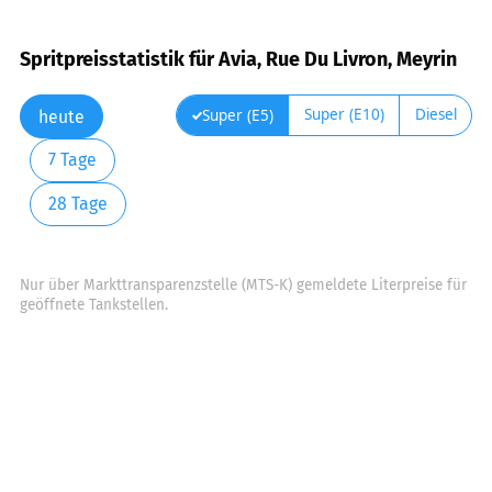
Spritpreisstatistik für Avia, Rue Du Livron, Meyrin
Super (E10)
Diesel
Super (E5)
heute
7 Tage
28 Tage
Nur über Markttransparenzstelle (MTS-K) gemeldete Literpreise für
geöffnete Tankstellen.