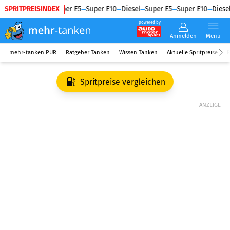
SPRITPREISINDEX
Diesel
Super E5
Super E10
Diesel
Super E5
Super E10
Diesel
powered by
Anmelden
Menü
mehr-tanken PUR
Ratgeber Tanken
Wissen Tanken
Aktuelle Spritpreise
R
Spritpreise vergleichen
ANZEIGE