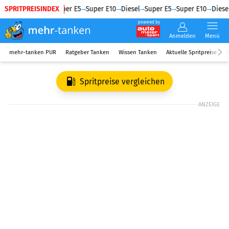
SPRITPREISINDEX
Diesel
Super E5
Super E10
Diesel
Super E5
Super E10
Diesel
powered by
Anmelden
Menü
mehr-tanken PUR
Ratgeber Tanken
Wissen Tanken
Aktuelle Spritpreise
R
Spritpreise vergleichen
ANZEIGE