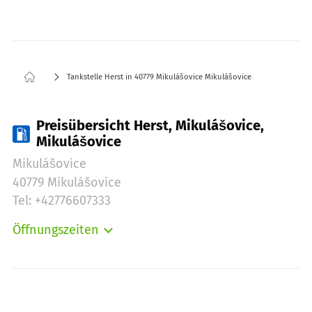
Tankstelle Herst in 40779 Mikulášovice Mikulášovice
Preisübersicht Herst, Mikulášovice,
Mikulášovice
Mikulášovice
40779 Mikulášovice
Tel: +42776607333
Öffnungszeiten
Montag:
07:00-19:30
Dienstag:
07:00-19:30
Mittwoch:
07:00-19:30
Donnerstag:
07:00-19:30