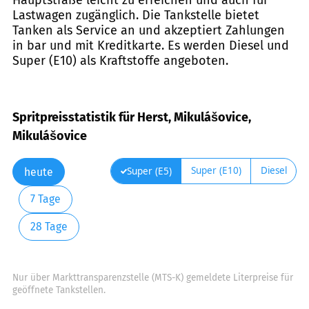
Lastwagen zugänglich. Die Tankstelle bietet
Tanken als Service an und akzeptiert Zahlungen
in bar und mit Kreditkarte. Es werden Diesel und
Super (E10) als Kraftstoffe angeboten.
Spritpreisstatistik für Herst, Mikulášovice,
Mikulášovice
Super (E10)
Diesel
Super (E5)
heute
7 Tage
28 Tage
Nur über Markttransparenzstelle (MTS-K) gemeldete Literpreise für
geöffnete Tankstellen.