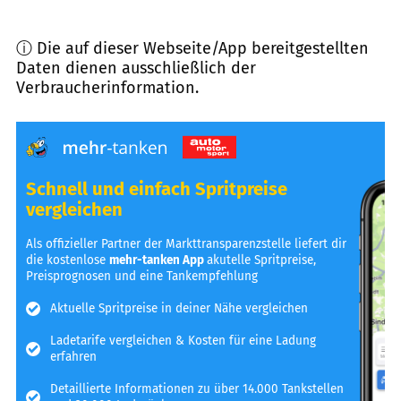
ⓘ Die auf dieser Webseite/App bereitgestellten
Daten dienen ausschließlich der
Verbraucherinformation.
Schnell und einfach Spritpreise
vergleichen
Als offizieller Partner der Markttransparenzstelle liefert dir
die kostenlose
mehr-tanken App
akutelle Spritpreise,
Preisprognosen und eine Tankempfehlung
Aktuelle Spritpreise in deiner Nähe vergleichen
Ladetarife vergleichen & Kosten für eine Ladung
erfahren
Detaillierte Informationen zu über 14.000 Tankstellen