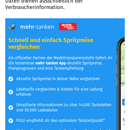
Daten dienen ausschließlich der
Verbraucherinformation.
Schnell und einfach Spritpreise
vergleichen
Als offizieller Partner der Markttransparenzstelle liefert dir
die kostenlose
mehr-tanken App
akutelle Spritpreise,
Preisprognosen und eine Tankempfehlung
Aktuelle Spritpreise in deiner Nähe vergleichen
Ladetarife vergleichen & Kosten für eine Ladung
erfahren
Detaillierte Informationen zu über 14.000 Tankstellen
und 30.000 Ladesäulen
Flizzi empfiehlt dir den optimalen Tankzeitpunkt*