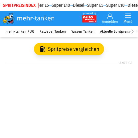
SPRITPREISINDEX
Diesel
Super E5
Super E10
Diesel
Super E5
Super E10
Diesel
powered by
Anmelden
Menü
mehr-tanken PUR
Ratgeber Tanken
Wissen Tanken
Aktuelle Spritpreise
R
Spritpreise vergleichen
ANZEIGE