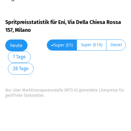
Spritpreisstatistik für Eni, Via Della Chiesa Rossa
157, Milano
Super (E10)
Diesel
Super (E5)
heute
7 Tage
28 Tage
Nur über Markttransparenzstelle (MTS-K) gemeldete Literpreise für
geöffnete Tankstellen.