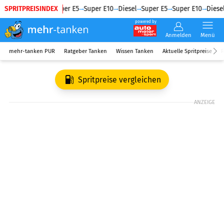
SPRITPREISINDEX
Diesel
Super E5
Super E10
Diesel
Super E5
Super E10
Diesel
powered by
Anmelden
Menü
mehr-tanken PUR
Ratgeber Tanken
Wissen Tanken
Aktuelle Spritpreise
R
Spritpreise vergleichen
ANZEIGE