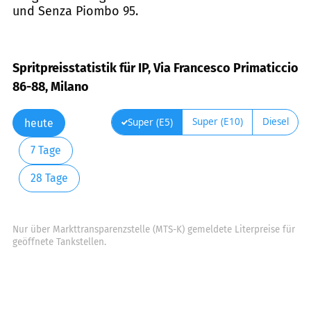
und Senza Piombo 95.
Spritpreisstatistik für IP, Via Francesco Primaticcio
86-88, Milano
Super (E10)
Diesel
Super (E5)
heute
7 Tage
28 Tage
Nur über Markttransparenzstelle (MTS-K) gemeldete Literpreise für
geöffnete Tankstellen.