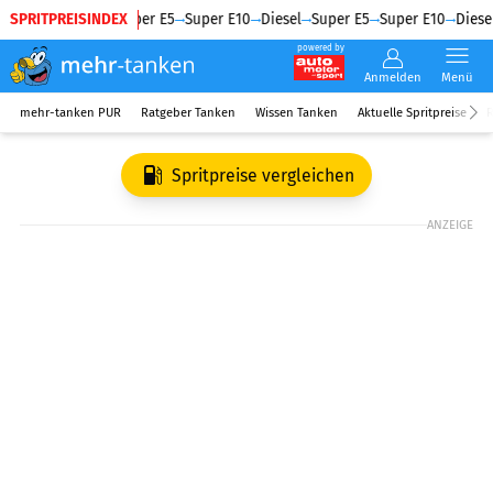
SPRITPREISINDEX
Diesel
Super E5
Super E10
Diesel
Super E5
Super E10
Diesel
powered by
Anmelden
Menü
mehr-tanken PUR
Ratgeber Tanken
Wissen Tanken
Aktuelle Spritpreise
R
Spritpreise vergleichen
ANZEIGE