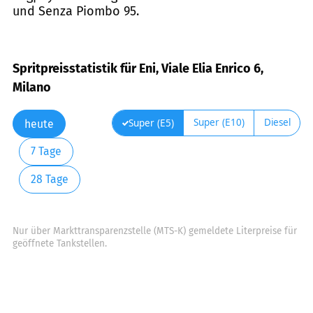
und Senza Piombo 95.
Spritpreisstatistik für Eni, Viale Elia Enrico 6,
Milano
Super (E10)
Diesel
Super (E5)
heute
7 Tage
28 Tage
Nur über Markttransparenzstelle (MTS-K) gemeldete Literpreise für
geöffnete Tankstellen.