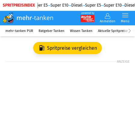
SPRITPREISINDEX
Diesel
Super E5
Super E10
Diesel
Super E5
Super E10
Diesel
powered by
Anmelden
Menü
mehr-tanken PUR
Ratgeber Tanken
Wissen Tanken
Aktuelle Spritpreise
R
Spritpreise vergleichen
ANZEIGE