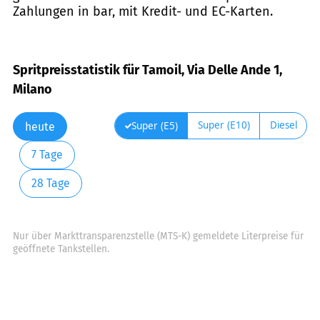
Zahlungen in bar, mit Kredit- und EC-Karten.
Spritpreisstatistik für Tamoil, Via Delle Ande 1,
Milano
Super (E10)
Diesel
Super (E5)
heute
7 Tage
28 Tage
Nur über Markttransparenzstelle (MTS-K) gemeldete Literpreise für
geöffnete Tankstellen.