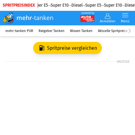
SPRITPREISINDEX
Diesel
Super E5
Super E10
Diesel
Super E5
Super E10
Diesel
powered by
Anmelden
Menü
mehr-tanken PUR
Ratgeber Tanken
Wissen Tanken
Aktuelle Spritpreise
R
Spritpreise vergleichen
ANZEIGE