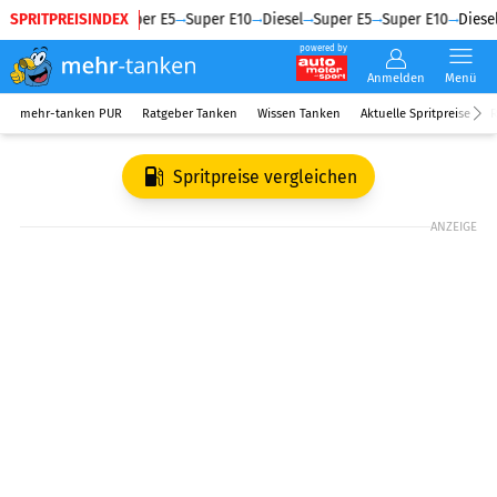
SPRITPREISINDEX
Diesel
Super E5
Super E10
Diesel
Super E5
Super E10
Diesel
powered by
Anmelden
Menü
mehr-tanken PUR
Ratgeber Tanken
Wissen Tanken
Aktuelle Spritpreise
R
Spritpreise vergleichen
ANZEIGE