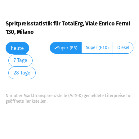
Spritpreisstatistik für TotalErg, Viale Enrico Fermi
130, Milano
Super (E10)
Diesel
Super (E5)
heute
7 Tage
28 Tage
Nur über Markttransparenzstelle (MTS-K) gemeldete Literpreise für
geöffnete Tankstellen.