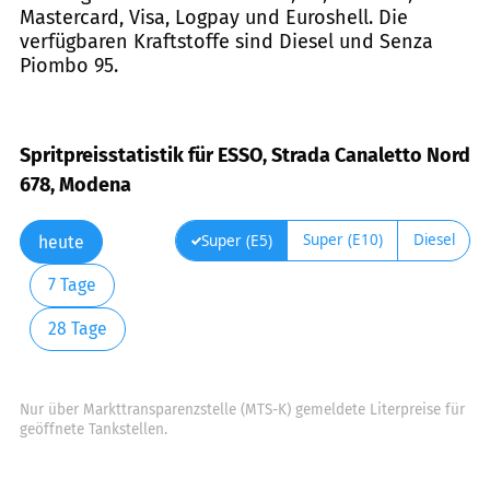
Mastercard, Visa, Logpay und Euroshell. Die
verfügbaren Kraftstoffe sind Diesel und Senza
Piombo 95.
Spritpreisstatistik für ESSO, Strada Canaletto Nord
678, Modena
Super (E10)
Diesel
Super (E5)
heute
7 Tage
28 Tage
Nur über Markttransparenzstelle (MTS-K) gemeldete Literpreise für
geöffnete Tankstellen.