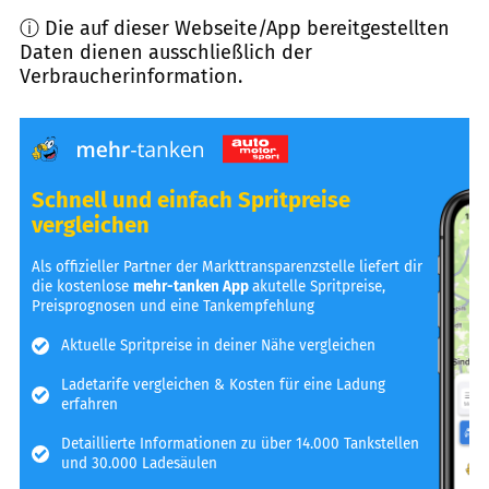
ⓘ Die auf dieser Webseite/App bereitgestellten
Daten dienen ausschließlich der
Verbraucherinformation.
Schnell und einfach Spritpreise
vergleichen
Als offizieller Partner der Markttransparenzstelle liefert dir
die kostenlose
mehr-tanken App
akutelle Spritpreise,
Preisprognosen und eine Tankempfehlung
Aktuelle Spritpreise in deiner Nähe vergleichen
Ladetarife vergleichen & Kosten für eine Ladung
erfahren
Detaillierte Informationen zu über 14.000 Tankstellen
und 30.000 Ladesäulen