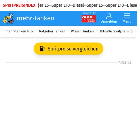
SPRITPREISINDEX
Diesel
Super E5
Super E10
Diesel
Super E5
Super E10
Diesel
powered by
Anmelden
Menü
mehr-tanken PUR
Ratgeber Tanken
Wissen Tanken
Aktuelle Spritpreise
R
Spritpreise vergleichen
ANZEIGE