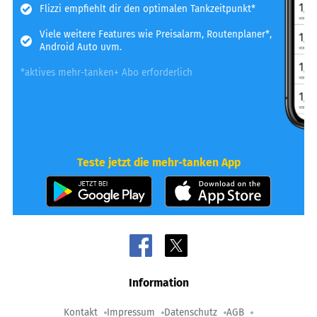
Flizzi empfiehlt dir den optimalen Tankzeitpunkt*
Viele weitere Features wie Preisalarm, Routenplaner*,
Android Auto uvm.
*aktives mehr-tanken+ Abo erforderlich
Teste jetzt die mehr-tanken App
Information
Kontakt
Impressum
Datenschutz
AGB