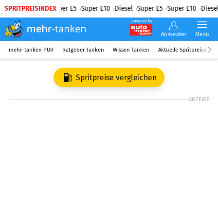
SPRITPREISINDEX
Diesel
Super E5
Super E10
Diesel
Super E5
Super E10
Diesel
powered by
Anmelden
Menü
mehr-tanken PUR
Ratgeber Tanken
Wissen Tanken
Aktuelle Spritpreise
R
Spritpreise vergleichen
ANZEIGE