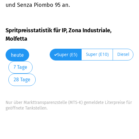
und Senza Piombo 95 an.
Spritpreisstatistik für IP, Zona Industriale,
Molfetta
Super (E10)
Diesel
Super (E5)
heute
7 Tage
28 Tage
Nur über Markttransparenzstelle (MTS-K) gemeldete Literpreise für
geöffnete Tankstellen.