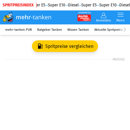
SPRITPREISINDEX
Diesel
Super E5
Super E10
Diesel
Super E5
Super E10
Diesel
powered by
Anmelden
Menü
mehr-tanken PUR
Ratgeber Tanken
Wissen Tanken
Aktuelle Spritpreise
R
Spritpreise vergleichen
ANZEIGE