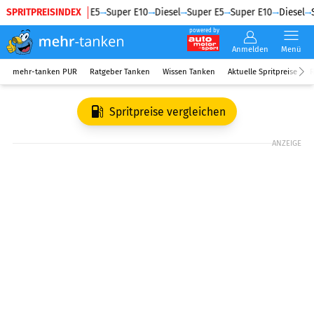
SPRITPREISINDEX
Diesel
Super E5
Super E10
Diesel
Super E5
Super E10
Diesel
S
powered by
Anmelden
Menü
mehr-tanken PUR
Ratgeber Tanken
Wissen Tanken
Aktuelle Spritpreise
R
Spritpreise vergleichen
ANZEIGE