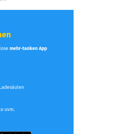
hen
nlose
mehr-tanken App
 Ladesäulen
to uvm.