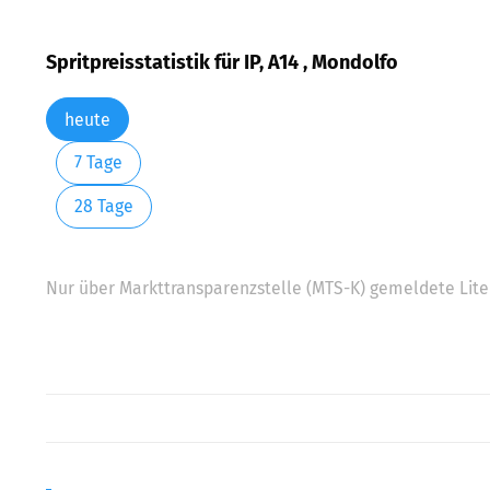
Spritpreisstatistik für IP, A14 , Mondolfo
heute
7 Tage
28 Tage
Nur über Markttransparenzstelle (MTS-K) gemeldete Liter