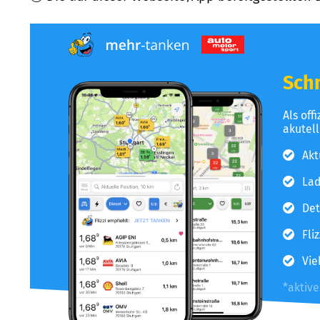
Schn
Als off
akutel
Akt
Lad
Det
Fli
Vie
*aktiv