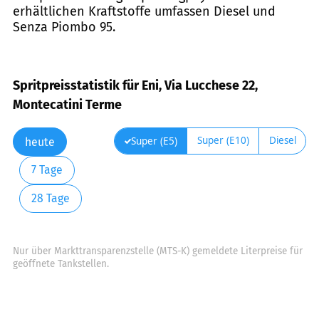
erhältlichen Kraftstoffe umfassen Diesel und
Senza Piombo 95.
Spritpreisstatistik für Eni, Via Lucchese 22,
Montecatini Terme
Super (E10)
Diesel
Super (E5)
heute
7 Tage
28 Tage
Nur über Markttransparenzstelle (MTS-K) gemeldete Literpreise für
geöffnete Tankstellen.