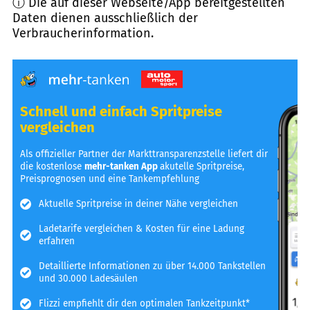
ⓘ Die auf dieser Webseite/App bereitgestellten
Daten dienen ausschließlich der
Verbraucherinformation.
Schnell und einfach Spritpreise
vergleichen
Als offizieller Partner der Markttransparenzstelle liefert dir
die kostenlose
mehr-tanken App
akutelle Spritpreise,
Preisprognosen und eine Tankempfehlung
Aktuelle Spritpreise in deiner Nähe vergleichen
Ladetarife vergleichen & Kosten für eine Ladung
erfahren
Detaillierte Informationen zu über 14.000 Tankstellen
und 30.000 Ladesäulen
Flizzi empfiehlt dir den optimalen Tankzeitpunkt*