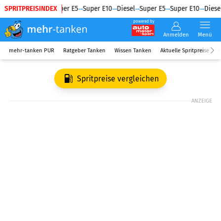
SPRITPREISINDEX
Diesel
Super E5
Super E10
Diesel
Super E5
Super E10
Diesel
powered by
Anmelden
Menü
mehr-tanken PUR
Ratgeber Tanken
Wissen Tanken
Aktuelle Spritpreise
R
Spritpreise vergleichen
ANZEIGE