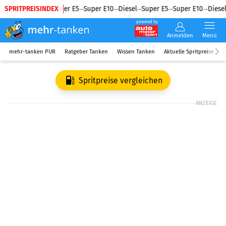
SPRITPREISINDEX
Diesel
Super E5
Super E10
Diesel
Super E5
Super E10
Diesel
powered by
Anmelden
Menü
mehr-tanken PUR
Ratgeber Tanken
Wissen Tanken
Aktuelle Spritpreise
R
Spritpreise vergleichen
ANZEIGE