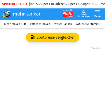
SPRITPREISINDEX
Diesel
Super E5
Super E10
Diesel
Super E5
Super E10
Diesel
powered by
Anmelden
Menü
mehr-tanken PUR
Ratgeber Tanken
Wissen Tanken
Aktuelle Spritpreise
R
Spritpreise vergleichen
ANZEIGE