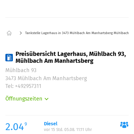
Tankstelle Lagerhaus in 3473 Mühlbach Am Manhartsberg Mühlbach 93
Preisübersicht Lagerhaus, Mühlbach 93,
Mühlbach Am Manhartsberg
Mühlbach 93
3473 Mühlbach Am Manhartsberg
Tel: +492957311
Öffnungszeiten
Montag:
00:00-24:00
Dienstag:
00:00-24:00
Mittwoch:
00:00-24:00
2.04
Diesel
9
vor 15 Std. 05.08. 11:11 Uhr
Donnerstag:
00:00-24:00