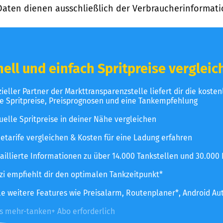
Daten dienen ausschließlich der Verbraucherinformati
ell und einfach Spritpreise vergleic
izieller Partner der Markttransparenzstelle liefert dir die koste
le Spritpreise, Preisprognosen und eine Tankempfehlung
uelle Spritpreise in deiner Nähe vergleichen
etarife vergleichen & Kosten für eine Ladung erfahren
aillierte Informationen zu über 14.000 Tankstellen und 30.000
zzi empfiehlt dir den optimalen Tankzeitpunkt*
le weitere Features wie Preisalarm, Routenplaner*, Android Au
es mehr-tanken+ Abo erforderlich