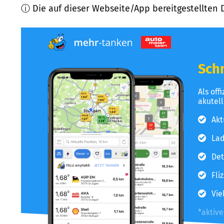
ⓘ Die auf dieser Webseite/App bereitgestellten 
Schn
Als off
akutel
Akt
Lad
Det
Fli
Vie
*aktiv