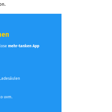
on.
hen
nlose
mehr-tanken App
 Ladesäulen
to uvm.