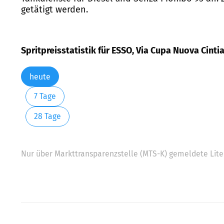
getätigt werden.
Spritpreisstatistik für ESSO, Via Cupa Nuova Cintia
heute
7 Tage
28 Tage
Nur über Markttransparenzstelle (MTS-K) gemeldete Liter