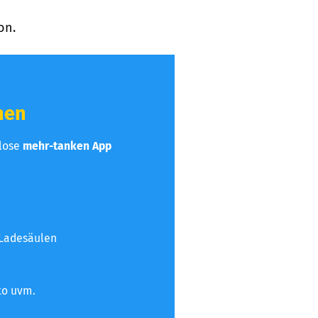
on.
hen
nlose
mehr-tanken App
 Ladesäulen
to uvm.