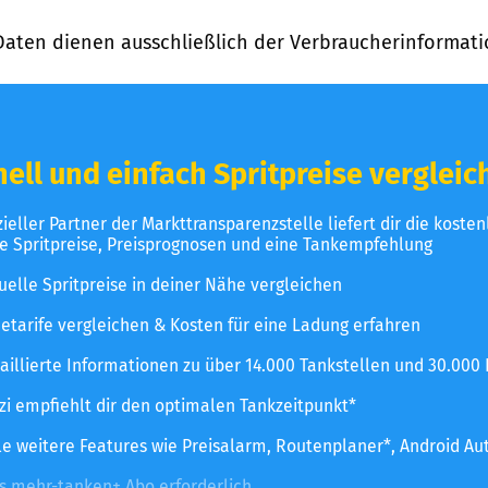
Daten dienen ausschließlich der Verbraucherinformati
ell und einfach Spritpreise vergleic
izieller Partner der Markttransparenzstelle liefert dir die koste
le Spritpreise, Preisprognosen und eine Tankempfehlung
uelle Spritpreise in deiner Nähe vergleichen
etarife vergleichen & Kosten für eine Ladung erfahren
aillierte Informationen zu über 14.000 Tankstellen und 30.000
zzi empfiehlt dir den optimalen Tankzeitpunkt*
le weitere Features wie Preisalarm, Routenplaner*, Android Au
es mehr-tanken+ Abo erforderlich