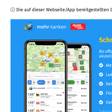
ⓘ Die auf dieser Webseite/App bereitgestellten 
Schn
Als off
akutel
Akt
Lad
Det
Fli
Vie
*aktiv