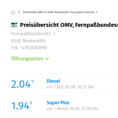
Tankstelle OMV in 6465 Nassereith Fernpaßbundesstr. 1
Preisübersicht OMV, Fernpaßbundesst
Fernpaßbundesstr. 1
6465 Nassereith
Tel: +4952655898
Öffnungszeiten
Montag:
Dienstag:
Mittwoch:
2.04
Diesel
9
Donnerstag:
vor 1 Std. 05.08. 10:21 Uhr
Freitag:
Samstag:
1.94
Super Plus
9
Sonntag:
vor 1 Monat 26.06. 15:38 Uhr