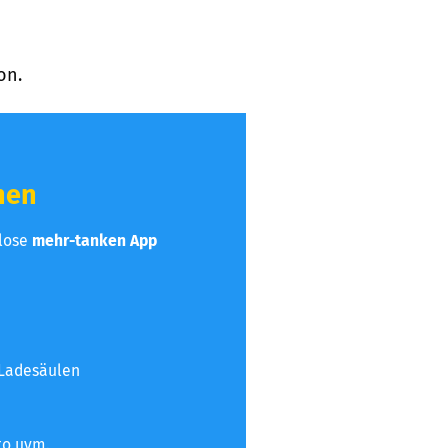
on.
hen
nlose
mehr-tanken App
 Ladesäulen
to uvm.