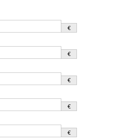
€
€
€
€
€