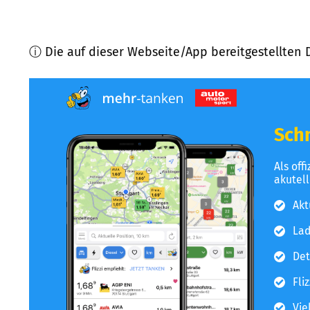
ⓘ Die auf dieser Webseite/App bereitgestellten 
Schn
Als off
akutel
Akt
Lad
Det
Fli
Vie