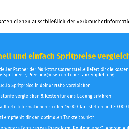
Daten dienen ausschließlich der Verbraucherinformati
ell und einfach Spritpreise vergleic
izieller Partner der Markttransparenzstelle liefert dir die koste
le Spritpreise, Preisprognosen und eine Tankempfehlung
uelle Spritpreise in deiner Nähe vergleichen
etarife vergleichen & Kosten für eine Ladung erfahren
aillierte Informationen zu über 14.000 Tankstellen und 30.000
zzi empfiehlt dir den optimalen Tankzeitpunkt*
le weitere Features wie Preisalarm, Routenplaner*, Android Au