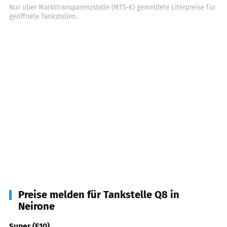
Nur über Markttransparenzstelle (MTS-K) gemeldete Literpreise für
geöffnete Tankstellen.
Preise melden für Tankstelle Q8 in
Neirone
Super (E10)