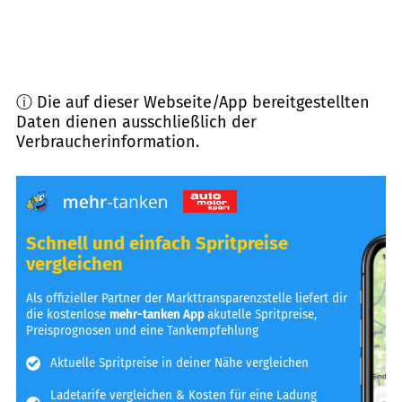
ⓘ Die auf dieser Webseite/App bereitgestellten
Daten dienen ausschließlich der
Verbraucherinformation.
Schnell und einfach Spritpreise
vergleichen
Als offizieller Partner der Markttransparenzstelle liefert dir
die kostenlose
mehr-tanken App
akutelle Spritpreise,
Preisprognosen und eine Tankempfehlung
Aktuelle Spritpreise in deiner Nähe vergleichen
Ladetarife vergleichen & Kosten für eine Ladung