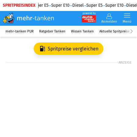
SPRITPREISINDEX
Diesel
Super E5
Super E10
Diesel
Super E5
Super E10
Diesel
powered by
Anmelden
Menü
mehr-tanken PUR
Ratgeber Tanken
Wissen Tanken
Aktuelle Spritpreise
R
Spritpreise vergleichen
ANZEIGE