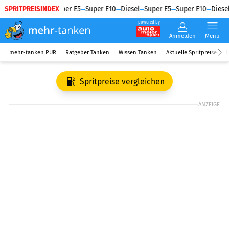
SPRITPREISINDEX
Diesel
Super E5
Super E10
Diesel
Super E5
Super E10
Diesel
powered by
Anmelden
Menü
mehr-tanken PUR
Ratgeber Tanken
Wissen Tanken
Aktuelle Spritpreise
R
Spritpreise vergleichen
ANZEIGE