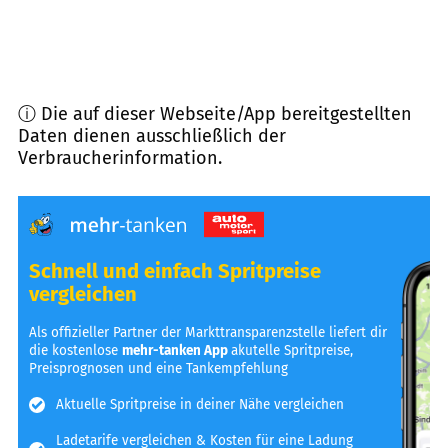
ⓘ Die auf dieser Webseite/App bereitgestellten
Daten dienen ausschließlich der
Verbraucherinformation.
Schnell und einfach Spritpreise
vergleichen
Als offizieller Partner der Markttransparenzstelle liefert dir
die kostenlose
mehr-tanken App
akutelle Spritpreise,
Preisprognosen und eine Tankempfehlung
Aktuelle Spritpreise in deiner Nähe vergleichen
Ladetarife vergleichen & Kosten für eine Ladung