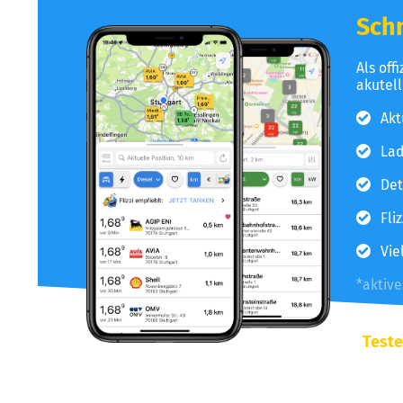
Schn
Als off
akutel
Akt
Lad
Det
Fli
Vie
*aktiv
Teste