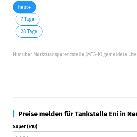
heute
7 Tage
28 Tage
Nur über Markttransparenzstelle (MTS-K) gemeldete Liter
Preise melden für Tankstelle Eni in N
Super (E10)