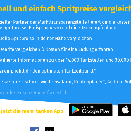
ell und einfach Spritpreise vergleic
izieller Partner der Markttransparenzstelle liefert dir die koste
le Spritpreise, Preisprognosen und eine Tankempfehlung
uelle Spritpreise in deiner Nähe vergleichen
etarife vergleichen & Kosten für eine Ladung erfahren
aillierte Informationen zu über 14.000 Tankstellen und 30.000
zzi empfiehlt dir den optimalen Tankzeitpunkt*
le weitere Features wie Preisalarm, Routenplaner*, Android Au
es mehr-tanken+ Abo erforderlich
 jetzt die mehr-tanken App