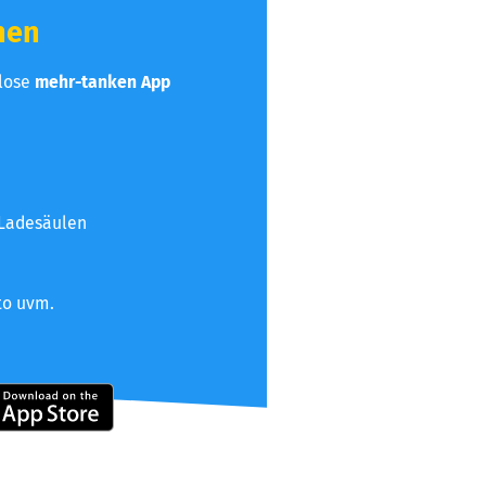
hen
nlose
mehr-tanken App
 Ladesäulen
to uvm.