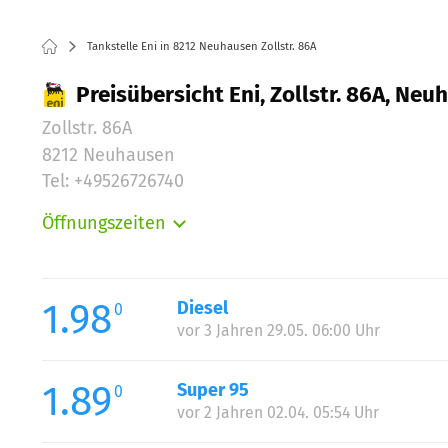
Tankstelle Eni in 8212 Neuhausen Zollstr. 86A
Preisübersicht Eni, Zollstr. 86A, Ne
Zollstr. 86A
8212 Neuhausen
Tel: +49526726740
Öffnungszeiten
Montag:
Dienstag:
Mittwoch:
1.98
Diesel
0
Donnerstag:
vor 3 Jahren 29.05. 06:00 Uhr
Freitag:
Samstag:
1.89
Super 95
0
Sonntag:
vor 2 Jahren 02.04. 05:54 Uhr