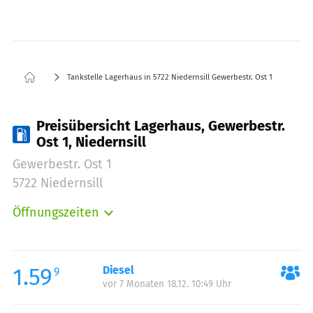
Tankstelle Lagerhaus in 5722 Niedernsill Gewerbestr. Ost 1
Preisübersicht Lagerhaus, Gewerbestr.
Ost 1, Niedernsill
Gewerbestr. Ost 1
5722 Niedernsill
Öffnungszeiten
Montag:
00:00-24:00
Dienstag:
00:00-24:00
Mittwoch:
00:00-24:00
1.59
Diesel
9
vor 7 Monaten 18.12. 10:49 Uhr
Donnerstag:
00:00-24:00
Freitag:
00:00-24:00