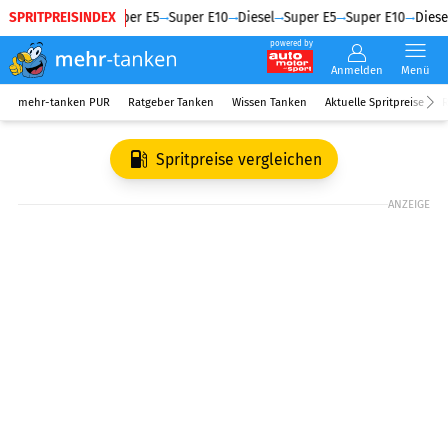
SPRITPREISINDEX
Diesel
Super E5
Super E10
Diesel
Super E5
Super E10
Diesel
powered by
Anmelden
Menü
mehr-tanken PUR
Ratgeber Tanken
Wissen Tanken
Aktuelle Spritpreise
R
Spritpreise vergleichen
ANZEIGE