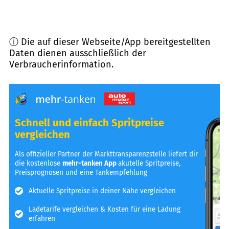
ⓘ Die auf dieser Webseite/App bereitgestellten
Daten dienen ausschließlich der
Verbraucherinformation.
Schnell und einfach Spritpreise
vergleichen
Als offizieller Partner der Markttransparenzstelle liefert dir
die kostenlose
mehr-tanken App
akutelle Spritpreise,
Preisprognosen und eine Tankempfehlung
Aktuelle Spritpreise in deiner Nähe vergleichen
Ladetarife vergleichen & Kosten für eine Ladung
erfahren