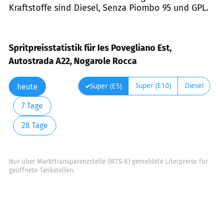
Kraftstoffe sind Diesel, Senza Piombo 95 und GPL.
Spritpreisstatistik für Ies Povegliano Est,
Autostrada A22, Nogarole Rocca
Super (E10)
Diesel
Super (E5)
heute
7 Tage
28 Tage
Nur über Markttransparenzstelle (MTS-K) gemeldete Literpreise für
geöffnete Tankstellen.