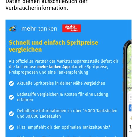
Daten dienen ausschließlich der
Verbraucherinformation.
Schnell und einfach Spritpreise
vergleichen
Als offizieller Partner der Markttransparenzstelle liefert dir
die kostenlose
mehr-tanken App
akutelle Spritpreise,
Preisprognosen und eine Tankempfehlung
Aktuelle Spritpreise in deiner Nähe vergleichen
Ladetarife vergleichen & Kosten für eine Ladung
erfahren
Detaillierte Informationen zu über 14.000 Tankstellen
und 30.000 Ladesäulen
Flizzi empfiehlt dir den optimalen Tankzeitpunkt*