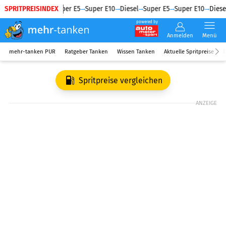
SPRITPREISINDEX
Diesel
Super E5
Super E10
Diesel
Super E5
Super E10
Diesel
powered by
Anmelden
Menü
mehr-tanken PUR
Ratgeber Tanken
Wissen Tanken
Aktuelle Spritpreise
R
Spritpreise vergleichen
ANZEIGE