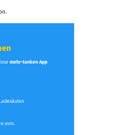
on.
hen
nlose
mehr-tanken App
 Ladesäulen
to uvm.