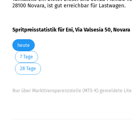
28100 Novara, ist gut erreichbar für Lastwagen.
Spritpreisstatistik für Eni, Via Valsesia 50, Novara
heute
7 Tage
28 Tage
Nur über Markttransparenzstelle (MTS-K) gemeldete Liter