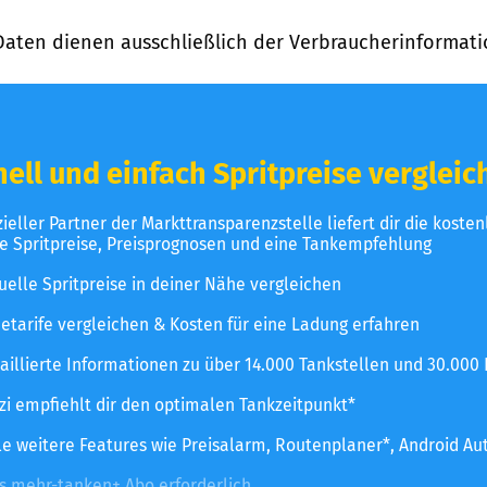
Daten dienen ausschließlich der Verbraucherinformati
ell und einfach Spritpreise vergleic
izieller Partner der Markttransparenzstelle liefert dir die koste
le Spritpreise, Preisprognosen und eine Tankempfehlung
uelle Spritpreise in deiner Nähe vergleichen
etarife vergleichen & Kosten für eine Ladung erfahren
aillierte Informationen zu über 14.000 Tankstellen und 30.000
zzi empfiehlt dir den optimalen Tankzeitpunkt*
le weitere Features wie Preisalarm, Routenplaner*, Android Au
es mehr-tanken+ Abo erforderlich