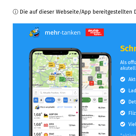
ⓘ Die auf dieser Webseite/App bereitgestellten 
Schn
Als off
akutel
Akt
Lad
Det
Fli
Vie
*aktiv