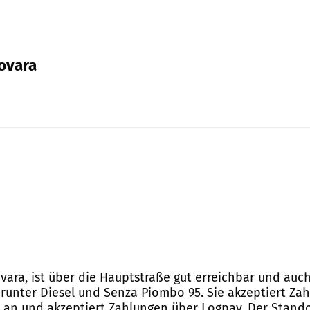
Novara
Novara, ist über die Hauptstraße gut erreichbar und auc
arunter Diesel und Senza Piombo 95. Sie akzeptiert Za
 an und akzeptiert Zahlungen über Logpay. Der Standort