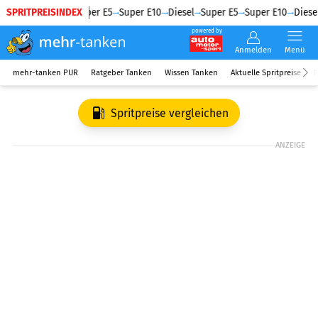
SPRITPREISINDEX
Diesel
Super E5
Super E10
Diesel
Super E5
Super E10
Diesel
powered by
Anmelden
Menü
mehr-tanken PUR
Ratgeber Tanken
Wissen Tanken
Aktuelle Spritpreise
R
Spritpreise vergleichen
ANZEIGE