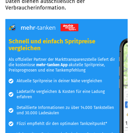
Daten dienen ausschließlich der
Verbraucherinformation.
Schnell und einfach Spritpreise
vergleichen
Als offizieller Partner der Markttransparenzstelle liefert dir
die kostenlose
mehr-tanken App
akutelle Spritpreise,
Preisprognosen und eine Tankempfehlung
Aktuelle Spritpreise in deiner Nähe vergleichen
Ladetarife vergleichen & Kosten für eine Ladung
erfahren
Detaillierte Informationen zu über 14.000 Tankstellen
und 30.000 Ladesäulen
Flizzi empfiehlt dir den optimalen Tankzeitpunkt*