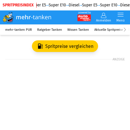
SPRITPREISINDEX
Diesel
Super E5
Super E10
Diesel
Super E5
Super E10
Diesel
powered by
Anmelden
Menü
mehr-tanken PUR
Ratgeber Tanken
Wissen Tanken
Aktuelle Spritpreise
R
Spritpreise vergleichen
ANZEIGE