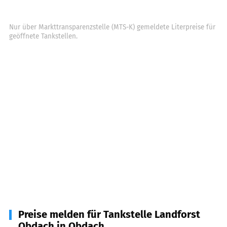
Nur über Markttransparenzstelle (MTS-K) gemeldete Literpreise für
geöffnete Tankstellen.
Preise melden für Tankstelle Landforst
Obdach in Obdach