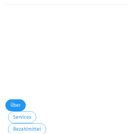
Freitag:
00:00-24:00
Samstag:
00:00-24:00
Sonntag:
00:00-24:00
Über
Services
Bezahlmittel