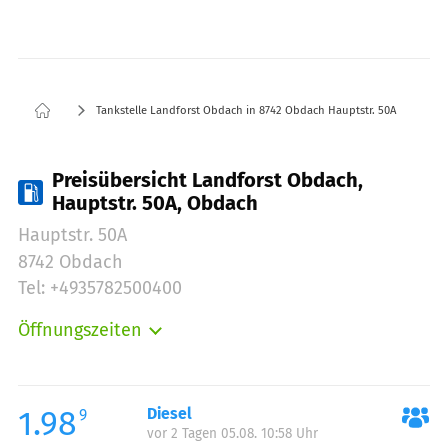
Tankstelle Landforst Obdach in 8742 Obdach Hauptstr. 50A
Preisübersicht Landforst Obdach,
Hauptstr. 50A, Obdach
Hauptstr. 50A
8742 Obdach
Tel: +4935782500400
Öffnungszeiten
Montag:
00:00-24:00
Dienstag:
00:00-24:00
Mittwoch:
00:00-24:00
1.98
Diesel
9
vor 2 Tagen 05.08. 10:58 Uhr
Donnerstag:
00:00-24:00