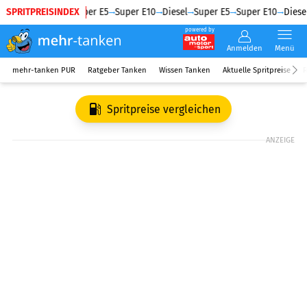
SPRITPREISINDEX
Diesel
Super E5
Super E10
Diesel
Super E5
Super E10
Diesel
powered by
Anmelden
Menü
mehr-tanken PUR
Ratgeber Tanken
Wissen Tanken
Aktuelle Spritpreise
R
Spritpreise vergleichen
ANZEIGE