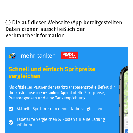
ⓘ Die auf dieser Webseite/App bereitgestellten
Daten dienen ausschließlich der
Verbraucherinformation.
Schnell und einfach Spritpreise
vergleichen
Als offizieller Partner der Markttransparenzstelle liefert dir
die kostenlose
mehr-tanken App
akutelle Spritpreise,
Preisprognosen und eine Tankempfehlung
Aktuelle Spritpreise in deiner Nähe vergleichen
Ladetarife vergleichen & Kosten für eine Ladung
erfahren