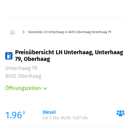
Tankstelle LH Unterhaag in 8455 Oberhaag Unterhaag 79
Preisübersicht LH Unterhaag, Unterhaag
79, Oberhaag
Unterhaag 79
8455 Oberhaag
Öffnungszeiten
Montag:
06:00-22:00
Dienstag:
06:00-22:00
Mittwoch:
06:00-22:00
1.96
Diesel
9
vor 5 Std. 06.08. 14:07 Uhr
Donnerstag:
06:00-22:00
Freitag:
06:00-22:00