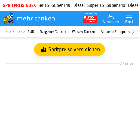
SPRITPREISINDEX
Diesel
Super E5
Super E10
Diesel
Super E5
Super E10
Diesel
powered by
Anmelden
Menü
mehr-tanken PUR
Ratgeber Tanken
Wissen Tanken
Aktuelle Spritpreise
R
Spritpreise vergleichen
ANZEIGE