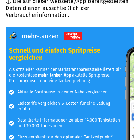
ⓘ Die auf dieser Webseite/App bereitgestellten
Daten dienen ausschließlich der
Verbraucherinformation.
Schnell und einfach Spritpreise
vergleichen
Als offizieller Partner der Markttransparenzstelle liefert dir
die kostenlose
mehr-tanken App
akutelle Spritpreise,
Preisprognosen und eine Tankempfehlung
Aktuelle Spritpreise in deiner Nähe vergleichen
Ladetarife vergleichen & Kosten für eine Ladung
erfahren
Detaillierte Informationen zu über 14.000 Tankstellen
und 30.000 Ladesäulen
Flizzi empfiehlt dir den optimalen Tankzeitpunkt*