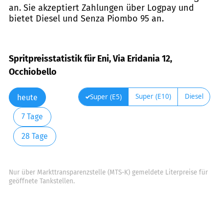
an. Sie akzeptiert Zahlungen über Logpay und
bietet Diesel und Senza Piombo 95 an.
Spritpreisstatistik für Eni, Via Eridania 12,
Occhiobello
Super (E10)
Diesel
Super (E5)
heute
7 Tage
28 Tage
Nur über Markttransparenzstelle (MTS-K) gemeldete Literpreise für
geöffnete Tankstellen.