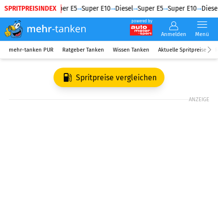
SPRITPREISINDEX
Diesel
Super E5
Super E10
Diesel
Super E5
Super E10
Diesel
powered by
Anmelden
Menü
mehr-tanken PUR
Ratgeber Tanken
Wissen Tanken
Aktuelle Spritpreise
R
Spritpreise vergleichen
ANZEIGE