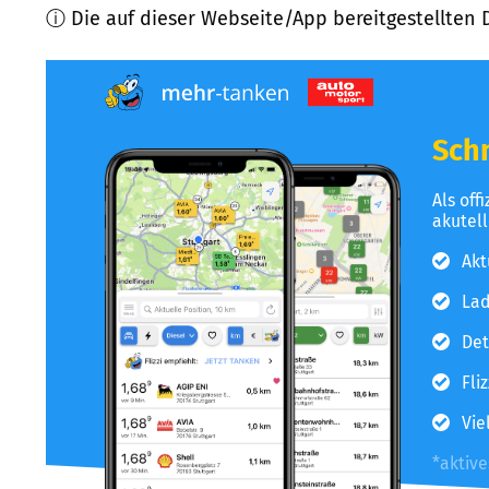
ⓘ Die auf dieser Webseite/App bereitgestellten 
Schn
Als off
akutel
Akt
Lad
Det
Fli
Vie
*aktiv