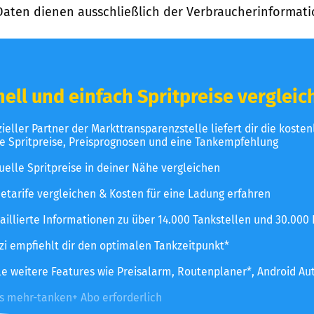
Daten dienen ausschließlich der Verbraucherinformati
ell und einfach Spritpreise vergleic
izieller Partner der Markttransparenzstelle liefert dir die koste
le Spritpreise, Preisprognosen und eine Tankempfehlung
uelle Spritpreise in deiner Nähe vergleichen
etarife vergleichen & Kosten für eine Ladung erfahren
aillierte Informationen zu über 14.000 Tankstellen und 30.000
zzi empfiehlt dir den optimalen Tankzeitpunkt*
le weitere Features wie Preisalarm, Routenplaner*, Android Au
es mehr-tanken+ Abo erforderlich