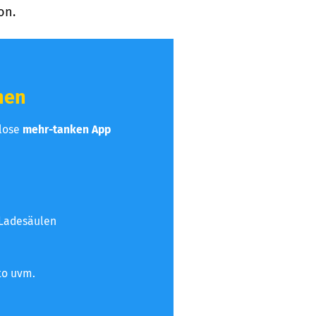
on.
hen
nlose
mehr-tanken App
 Ladesäulen
to uvm.