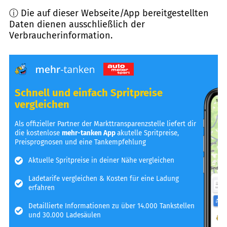
ⓘ Die auf dieser Webseite/App bereitgestellten
Daten dienen ausschließlich der
Verbraucherinformation.
Schnell und einfach Spritpreise
vergleichen
Als offizieller Partner der Markttransparenzstelle liefert dir
die kostenlose
mehr-tanken App
akutelle Spritpreise,
Preisprognosen und eine Tankempfehlung
Aktuelle Spritpreise in deiner Nähe vergleichen
Ladetarife vergleichen & Kosten für eine Ladung
erfahren
Detaillierte Informationen zu über 14.000 Tankstellen
und 30.000 Ladesäulen