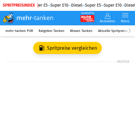
SPRITPREISINDEX
Diesel
Super E5
Super E10
Diesel
Super E5
Super E10
Diesel
powered by
Anmelden
Menü
mehr-tanken PUR
Ratgeber Tanken
Wissen Tanken
Aktuelle Spritpreise
R
Spritpreise vergleichen
ANZEIGE