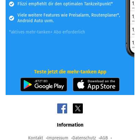
Flizzi empfiehlt dir den optimalen Tankzeitpunkt*
Viele weitere Features wie Preisalarm, Routenplaner*,
Android Auto uvm.
*aktives mehr-tanken+ Abo erforderlich
Teste jetzt die mehr-tanken App
Information
Kontakt
Impressum
Datenschutz
AGB