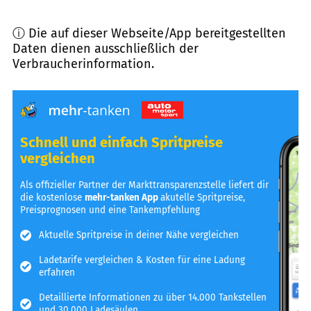
ⓘ Die auf dieser Webseite/App bereitgestellten
Daten dienen ausschließlich der
Verbraucherinformation.
Schnell und einfach Spritpreise
vergleichen
Als offizieller Partner der Markttransparenzstelle liefert dir
die kostenlose
mehr-tanken App
akutelle Spritpreise,
Preisprognosen und eine Tankempfehlung
Aktuelle Spritpreise in deiner Nähe vergleichen
Ladetarife vergleichen & Kosten für eine Ladung
erfahren
Detaillierte Informationen zu über 14.000 Tankstellen
und 30.000 Ladesäulen