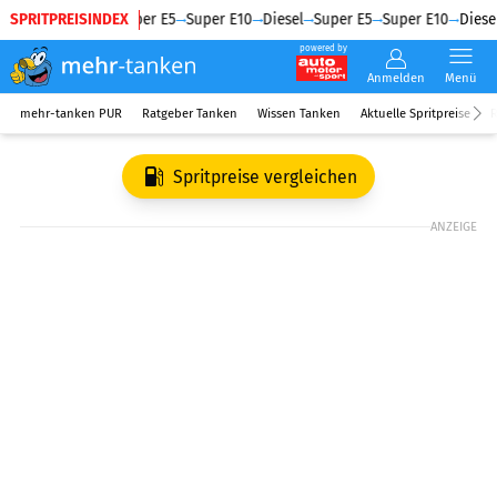
SPRITPREISINDEX
Diesel
Super E5
Super E10
Diesel
Super E5
Super E10
Diesel
powered by
Anmelden
Menü
mehr-tanken PUR
Ratgeber Tanken
Wissen Tanken
Aktuelle Spritpreise
R
Spritpreise vergleichen
ANZEIGE