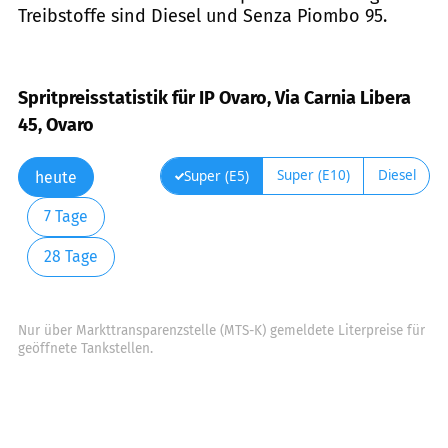
Treibstoffe sind Diesel und Senza Piombo 95.
Spritpreisstatistik für IP Ovaro, Via Carnia Libera
45, Ovaro
Super (E10)
Diesel
Super (E5)
heute
7 Tage
28 Tage
Nur über Markttransparenzstelle (MTS-K) gemeldete Literpreise für
geöffnete Tankstellen.