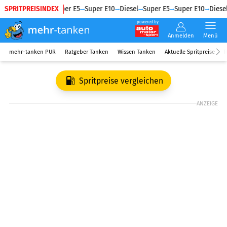
SPRITPREISINDEX
Diesel
Super E5
Super E10
Diesel
Super E5
Super E10
Diesel
powered by
Anmelden
Menü
mehr-tanken PUR
Ratgeber Tanken
Wissen Tanken
Aktuelle Spritpreise
R
Spritpreise vergleichen
ANZEIGE