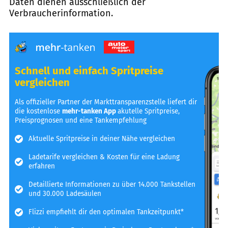
Daten dienen ausschließlich der
Verbraucherinformation.
Schnell und einfach Spritpreise
vergleichen
Als offizieller Partner der Markttransparenzstelle liefert dir
die kostenlose
mehr-tanken App
akutelle Spritpreise,
Preisprognosen und eine Tankempfehlung
Aktuelle Spritpreise in deiner Nähe vergleichen
Ladetarife vergleichen & Kosten für eine Ladung
erfahren
Detaillierte Informationen zu über 14.000 Tankstellen
und 30.000 Ladesäulen
Flizzi empfiehlt dir den optimalen Tankzeitpunkt*