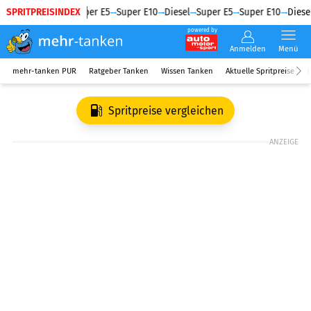
SPRITPREISINDEX
Diesel
Super E5
Super E10
Diesel
Super E5
Super E10
Diesel
powered by
Anmelden
Menü
mehr-tanken PUR
Ratgeber Tanken
Wissen Tanken
Aktuelle Spritpreise
R
Spritpreise vergleichen
ANZEIGE