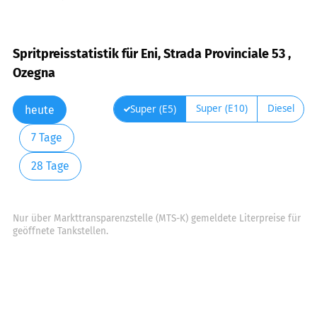
Spritpreisstatistik für Eni, Strada Provinciale 53 ,
Ozegna
Super (E10)
Diesel
Super (E5)
heute
7 Tage
28 Tage
Nur über Markttransparenzstelle (MTS-K) gemeldete Literpreise für
geöffnete Tankstellen.