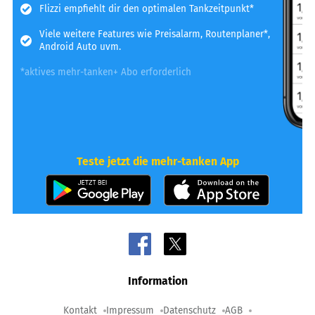
Flizzi empfiehlt dir den optimalen Tankzeitpunkt*
Viele weitere Features wie Preisalarm, Routenplaner*,
Android Auto uvm.
*aktives mehr-tanken+ Abo erforderlich
Teste jetzt die mehr-tanken App
Information
Kontakt
Impressum
Datenschutz
AGB