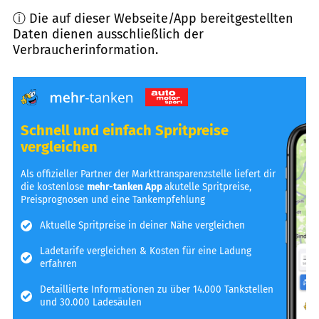
ⓘ Die auf dieser Webseite/App bereitgestellten
Daten dienen ausschließlich der
Verbraucherinformation.
Schnell und einfach Spritpreise
vergleichen
Als offizieller Partner der Markttransparenzstelle liefert dir
die kostenlose
mehr-tanken App
akutelle Spritpreise,
Preisprognosen und eine Tankempfehlung
Aktuelle Spritpreise in deiner Nähe vergleichen
Ladetarife vergleichen & Kosten für eine Ladung
erfahren
Detaillierte Informationen zu über 14.000 Tankstellen
und 30.000 Ladesäulen