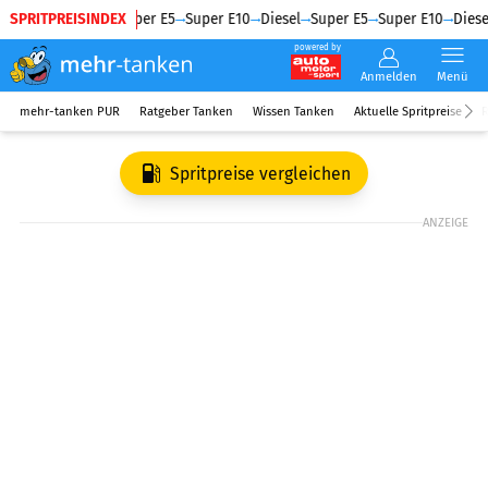
SPRITPREISINDEX
Diesel
Super E5
Super E10
Diesel
Super E5
Super E10
Diesel
powered by
Anmelden
Menü
mehr-tanken PUR
Ratgeber Tanken
Wissen Tanken
Aktuelle Spritpreise
R
Spritpreise vergleichen
ANZEIGE