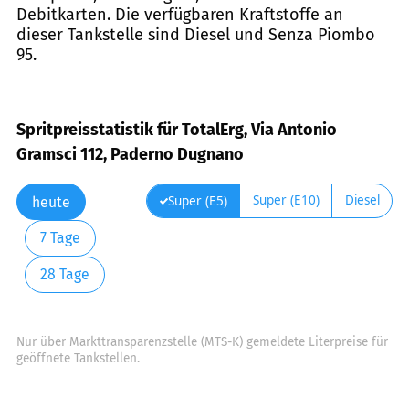
Debitkarten. Die verfügbaren Kraftstoffe an
dieser Tankstelle sind Diesel und Senza Piombo
95.
Spritpreisstatistik für TotalErg, Via Antonio
Gramsci 112, Paderno Dugnano
Super (E10)
Diesel
Super (E5)
heute
7 Tage
28 Tage
Nur über Markttransparenzstelle (MTS-K) gemeldete Literpreise für
geöffnete Tankstellen.