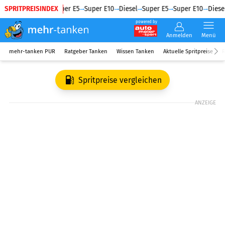
SPRITPREISINDEX
Diesel
Super E5
Super E10
Diesel
Super E5
Super E10
Diesel
powered by
Anmelden
Menü
mehr-tanken PUR
Ratgeber Tanken
Wissen Tanken
Aktuelle Spritpreise
R
Spritpreise vergleichen
ANZEIGE