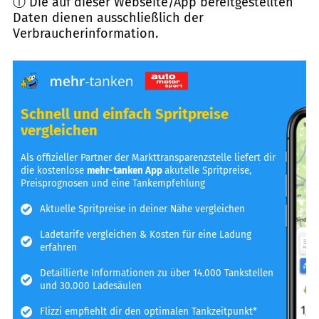
ⓘ Die auf dieser Webseite/App bereitgestellten
Daten dienen ausschließlich der
Verbraucherinformation.
Schnell und einfach Spritpreise
vergleichen
Als offizieller Partner der Markttransparenzstelle liefert dir
die kostenlose
mehr-tanken App
akutelle Spritpreise,
Preisprognosen und eine Tankempfehlung
Aktuelle Spritpreise in deiner Nähe vergleichen
Ladetarife vergleichen & Kosten für eine Ladung
erfahren
Detaillierte Informationen zu über 14.000 Tankstellen
und 30.000 Ladesäulen
Flizzi empfiehlt dir den optimalen Tankzeitpunkt*