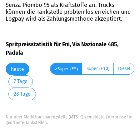
Senza Piombo 95 als Kraftstoffe an. Trucks
können die Tankstelle problemlos erreichen und
Logpay wird als Zahlungsmethode akzeptiert.
Spritpreisstatistik für Eni, Via Nazionale 485,
Padula
Super (E10)
Diesel
Super (E5)
heute
7 Tage
28 Tage
Nur über Markttransparenzstelle (MTS-K) gemeldete Literpreise für
geöffnete Tankstellen.