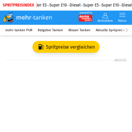
SPRITPREISINDEX
Diesel
Super E5
Super E10
Diesel
Super E5
Super E10
Diesel
powered by
Anmelden
Menü
mehr-tanken PUR
Ratgeber Tanken
Wissen Tanken
Aktuelle Spritpreise
R
Spritpreise vergleichen
ANZEIGE