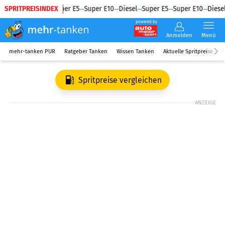
SPRITPREISINDEX
Diesel
Super E5
Super E10
Diesel
Super E5
Super E10
Diesel
powered by
Anmelden
Menü
mehr-tanken PUR
Ratgeber Tanken
Wissen Tanken
Aktuelle Spritpreise
R
Spritpreise vergleichen
ANZEIGE