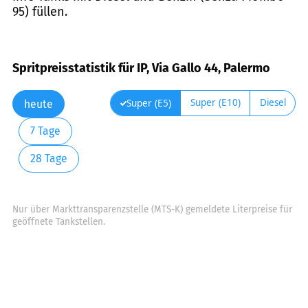
95) füllen.
Spritpreisstatistik für IP, Via Gallo 44, Palermo
Super (E10)
Diesel
Super (E5)
heute
7 Tage
28 Tage
Nur über Markttransparenzstelle (MTS-K) gemeldete Literpreise für
geöffnete Tankstellen.