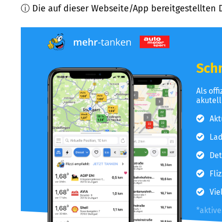
ⓘ Die auf dieser Webseite/App bereitgestellten 
Schn
Als off
akutel
Akt
Lad
Det
Fli
Vie
*aktiv