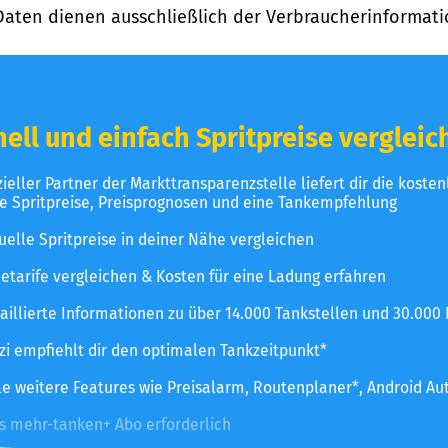
Daten dienen ausschließlich der Verbraucherinformati
ell und einfach Spritpreise vergleic
izieller Partner der Markttransparenzstelle liefert dir die koste
le Spritpreise, Preisprognosen und eine Tankempfehlung
uelle Spritpreise in deiner Nähe vergleichen
etarife vergleichen & Kosten für eine Ladung erfahren
aillierte Informationen zu über 14.000 Tankstellen und 30.000
zzi empfiehlt dir den optimalen Tankzeitpunkt*
le weitere Features wie Preisalarm, Routenplaner*, Android Au
es mehr-tanken+ Abo erforderlich