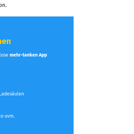
on.
hen
nlose
mehr-tanken App
 Ladesäulen
to uvm.