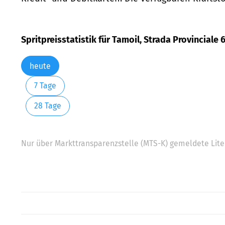
Spritpreisstatistik für Tamoil, Strada Provinciale
heute
7 Tage
28 Tage
Nur über Markttransparenzstelle (MTS-K) gemeldete Liter