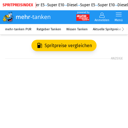
SPRITPREISINDEX
Diesel
Super E5
Super E10
Diesel
Super E5
Super E10
Diesel
powered by
Anmelden
Menü
mehr-tanken PUR
Ratgeber Tanken
Wissen Tanken
Aktuelle Spritpreise
R
Spritpreise vergleichen
ANZEIGE