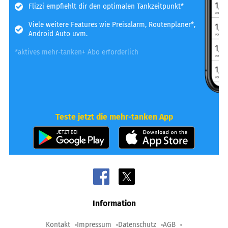
Flizzi empfiehlt dir den optimalen Tankzeitpunkt*
Viele weitere Features wie Preisalarm, Routenplaner*,
Android Auto uvm.
*aktives mehr-tanken+ Abo erforderlich
Teste jetzt die mehr-tanken App
Information
Kontakt
Impressum
Datenschutz
AGB