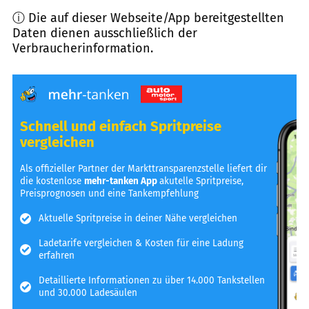
ⓘ Die auf dieser Webseite/App bereitgestellten
Daten dienen ausschließlich der
Verbraucherinformation.
Schnell und einfach Spritpreise
vergleichen
Als offizieller Partner der Markttransparenzstelle liefert dir
die kostenlose
mehr-tanken App
akutelle Spritpreise,
Preisprognosen und eine Tankempfehlung
Aktuelle Spritpreise in deiner Nähe vergleichen
Ladetarife vergleichen & Kosten für eine Ladung
erfahren
Detaillierte Informationen zu über 14.000 Tankstellen
und 30.000 Ladesäulen