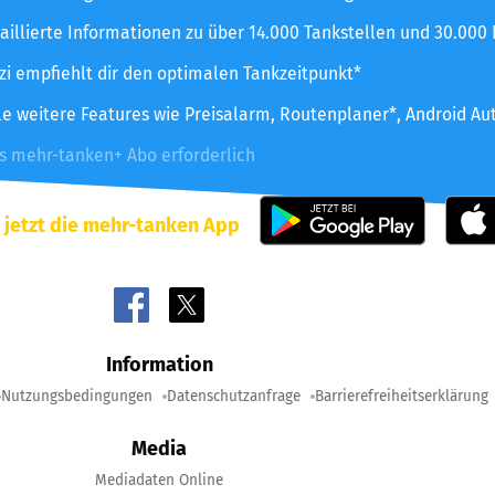
aillierte Informationen zu über 14.000 Tankstellen und 30.000
zzi empfiehlt dir den optimalen Tankzeitpunkt*
le weitere Features wie Preisalarm, Routenplaner*, Android Au
es mehr-tanken+ Abo erforderlich
 jetzt die mehr-tanken App
Information
Nutzungsbedingungen
Datenschutzanfrage
Barrierefreiheitserklärung
Media
Mediadaten Online