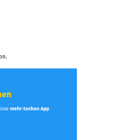
on.
hen
nlose
mehr-tanken App