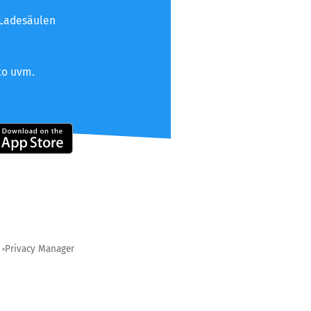
 Ladesäulen
to uvm.
Privacy Manager