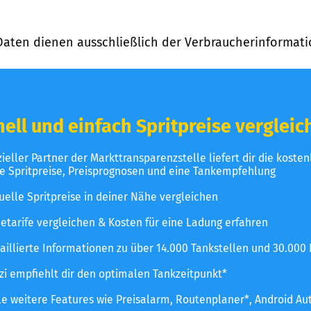
Daten dienen ausschließlich der Verbraucherinformati
ell und einfach Spritpreise vergleic
izieller Partner der Markttransparenzstelle liefert dir die koste
le Spritpreise, Preisprognosen und eine Tankempfehlung
uelle Spritpreise in deiner Nähe vergleichen
etarife vergleichen & Kosten für eine Ladung erfahren
aillierte Informationen zu über 14.000 Tankstellen und 30.000
zzi empfiehlt dir den optimalen Tankzeitpunkt*
le weitere Features wie Preisalarm, Routenplaner*, Android Au