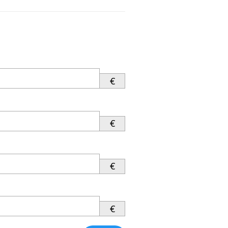
€
€
€
€