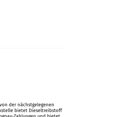
ße von der nächstgelegenen
telle bietet Dieseltreibstoff
Logpay-Zahlungen und bietet