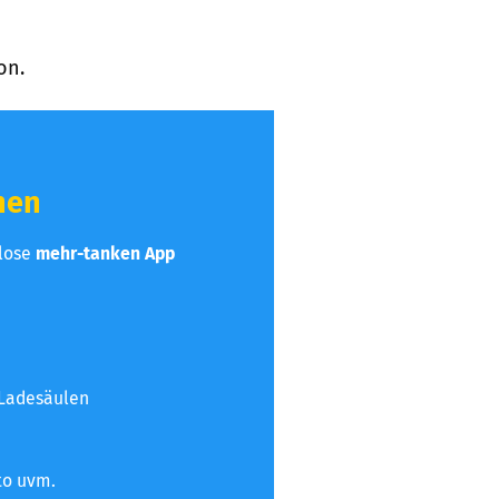
on.
hen
nlose
mehr-tanken App
 Ladesäulen
to uvm.