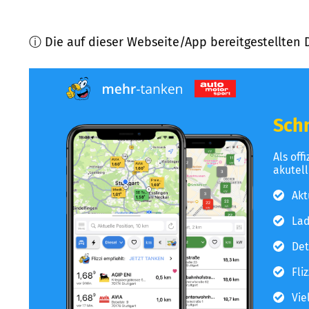
ⓘ Die auf dieser Webseite/App bereitgestellten 
Schn
Als off
akutel
Akt
Lad
Det
Fli
Vie