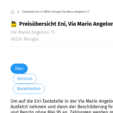
Tankstelle Eni in 06124 Perugia Via Mario Angeloni 11
Preisübersicht Eni, Via Mario Angelon
Via Mario Angeloni 11
06124 Perugia
Über
Services
Bezahlmittel
Um auf die Eni-Tankstelle in der Via Mario Angelo
Ausfahrt nehmen und dann der Beschilderung folge
und Benzin ohne Blei 95 an. Zahlungen werden mi